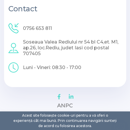
Contact
0756 653 811
Soseaua Valea Rediului nr 54 bl C4,et. M1,
ap.26, loc.Rediu, judet Iasi cod postal
707405
Luni - Vineri: 08:30 - 17:00
ANPC
Cookies
Acest site folosește cookie-uri pentru a vă oferi o
experiență cât mai bună. Prin continuarea navigării sunteți
Confidentialitate
de acord cu folosirea acestora.