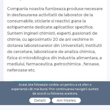
Compania noastra furnizeaza produse necesare
in desfasurarea activitatii de laborator de la
consumabile, sticlarie si reactivi, pana la
echipamente dedicate aplicatiilor specifice.
Suntem ingineri chimisti, experti, pasionati de
chimie, cu aproximativ 20 de ani vechime in
dotarea laboratoarelor din Universitati, Institutii
de cercetare, laboratoare de analiza chimica,
fizica si microbilogica din industria alimentara, a
mediului, farmaceutica, petrochimica , feroase,
neferoase etc.
Acest site folosește cookie-uri pentru a vă oferi o
Citeste mai mult
experiență cât mai bună. Prin continuarea navigării sunteți
de acord cu folosirea acestora.
Detalii
Am înțeles