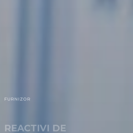
FURNIZOR
REACTIVI DE
LABORATOR
pentru analize chimice si biochimice, cercetare si